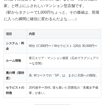
家」と呼ぶにふさわしいマンション型店舗です。
（駅からタクシーで1,000円ちょっと。その価値は、部屋
に入った瞬間に確信に変わるんだよな……）
項目
内容
システム・料
90分 17,000円〜 / Wセラピスト 120分 30,000円〜
金
青江エリア・マンション個室（広めでラグジュアリ
ルーム情報
ーな空間）
裏の噂（期待
高. Wコースでの「SP」は、まさに天国への階段。
度）
セラピストの
20代後半〜30代. 落ち着いた雰囲気の「美魔女予備
特徴
軍」が多い。