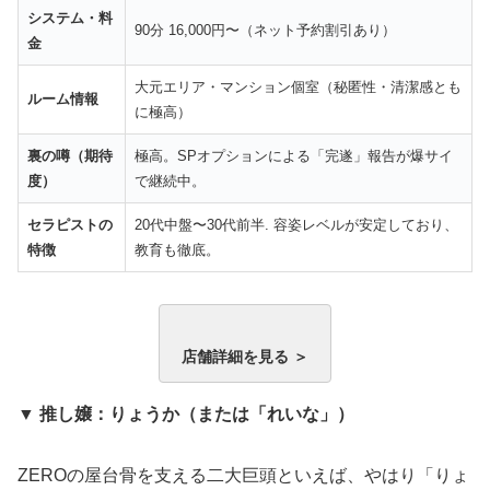
システム・料
90分 16,000円〜（ネット予約割引あり）
金
大元エリア・マンション個室（秘匿性・清潔感とも
ルーム情報
に極高）
裏の噂（期待
極高。SPオプションによる「完遂」報告が爆サイ
度）
で継続中。
セラピストの
20代中盤〜30代前半. 容姿レベルが安定しており、
特徴
教育も徹底。
店舗詳細を見る ＞
▼ 推し嬢：りょうか（または「れいな」）
ZEROの屋台骨を支える二大巨頭といえば、やはり「りょ