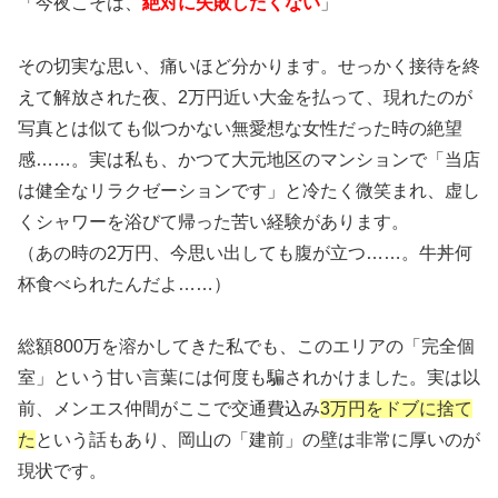
「今夜こそは、
絶対に失敗したくない
」
その切実な思い、痛いほど分かります。せっかく接待を終
えて解放された夜、2万円近い大金を払って、現れたのが
写真とは似ても似つかない無愛想な女性だった時の絶望
感……。実は私も、かつて大元地区のマンションで「当店
は健全なリラクゼーションです」と冷たく微笑まれ、虚し
くシャワーを浴びて帰った苦い経験があります。
（あの時の2万円、今思い出しても腹が立つ……。牛丼何
杯食べられたんだよ……）
総額800万を溶かしてきた私でも、このエリアの「完全個
室」という甘い言葉には何度も騙されかけました。実は以
前、メンエス仲間がここで交通費込み
3万円をドブに捨て
た
という話もあり、岡山の「建前」の壁は非常に厚いのが
現状です。