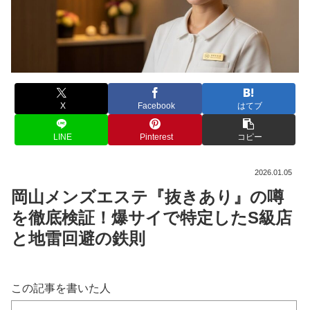
X
Facebook
はてブ
LINE
Pinterest
コピー
2026.01.05
岡山メンズエステ『抜きあり』の噂
を徹底検証！爆サイで特定したS級店
と地雷回避の鉄則
この記事を書いた人