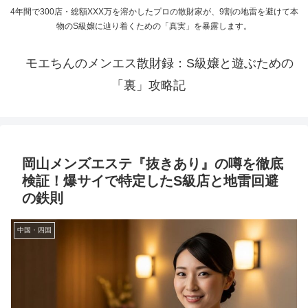
4年間で300店・総額XXX万を溶かしたプロの散財家が、9割の地雷を避けて本
物のS級嬢に辿り着くための「真実」を暴露します。
モエちんのメンエス散財録：S級嬢と遊ぶための
「裏」攻略記
岡山メンズエステ『抜きあり』の噂を徹底
検証！爆サイで特定したS級店と地雷回避
の鉄則
中国・四国