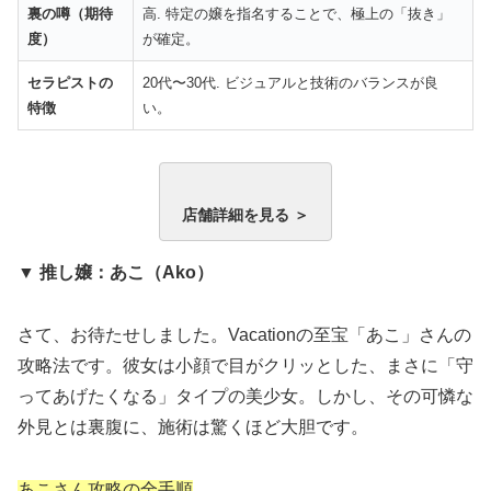
裏の噂（期待
高. 特定の嬢を指名することで、極上の「抜き」
度）
が確定。
セラピストの
20代〜30代. ビジュアルと技術のバランスが良
特徴
い。
店舗詳細を見る ＞
▼ 推し嬢：あこ（Ako）
さて、お待たせしました。Vacationの至宝「あこ」さんの
攻略法です。彼女は小顔で目がクリッとした、まさに「守
ってあげたくなる」タイプの美少女。しかし、その可憐な
外見とは裏腹に、施術は驚くほど大胆です。
あこさん攻略の全手順