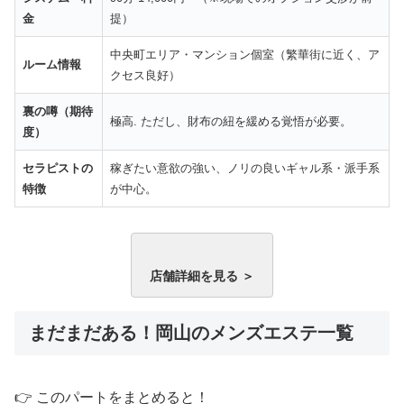
金
提）
中央町エリア・マンション個室（繁華街に近く、ア
ルーム情報
クセス良好）
裏の噂（期待
極高. ただし、財布の紐を緩める覚悟が必要。
度）
セラピストの
稼ぎたい意欲の強い、ノリの良いギャル系・派手系
特徴
が中心。
店舗詳細を見る ＞
まだまだある！岡山のメンズエステ一覧
👉 このパートをまとめると！