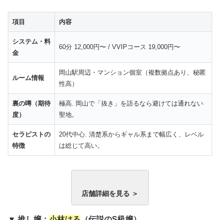
項目
内容
システム・料
60分 12,000円〜 / VVIPコース 19,000円〜
金
岡山駅周辺・マンション個室（複数拠点あり、秘匿
ルーム情報
性高）
裏の噂（期待
極高. 岡山で「抜き」を語るなら避けては通れない
度）
聖地。
セラピストの
20代中心. 清楚系からギャル系まで幅広く、レベル
特徴
は総じて高い。
店舗詳細を見る ＞
▼ 推し嬢：
小林はる
（伝説のS級嬢）