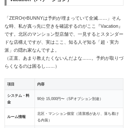
「ZEROやBUNNYは予約が埋まっていて全滅……」そん
な時、私が真っ先に空きを確認するのがここ『Vacation』
です。北区のマンション型店舗で、一見するとスタンダー
ドな店構えですが、実はここ、知る人ぞ知る「超・実力
派」の隠れ家なんですよ。
（正直、あまり教えたくないんだよな……。予約が取りづ
らくなるのは困るし……）
項目
内容
システム・料
90分 15,000円〜（SPオプション別途）
金
北区・マンション個室（清潔感があり、落ち着け
ルーム情報
る内装）