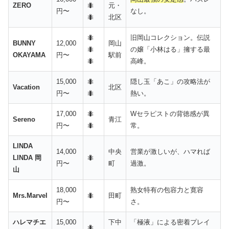
ZERO
🐜
元・
円〜
なし。
🐜
北区
🐜
旧岡山コレクション。伝説
BUNNY
12,000
岡山
🐜
の嬢「小林はる」擁する最
OKAYAMA
円〜
駅前
🐜
高峰。
15,000
🐜
隠し玉「あこ」の攻略法が
Vacation
北区
円〜
🐜
熱い。
17,000
🐜
Wセラピストの背徳感が異
Sereno
青江
円〜
🐜
常。
LINDA
14,000
中央
営業が激しいが、ハマれば
LINDA 岡
🐜
円〜
町
過激。
山
18,000
熟女特有の包容力と寛容
Mrs.Marvel
🐜
田町
円〜
さ。
ハレマチエ
15,000
下中
「極液」による密着プレイ
🐜