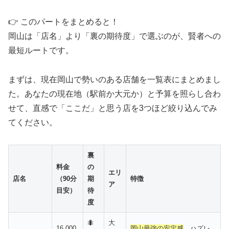
👉 このパートをまとめると！
岡山は「店名」より「裏の期待度」で選ぶのが、賢者への
最短ルートです。
まずは、現在岡山で勢いのある店舗を一覧表にまとめまし
た。あなたの現在地（駅前か大元か）と予算を照らし合わ
せて、直感で「ここだ」と思う店を3つほど絞り込んでみ
てください。
裏
料金
の
エリ
店名
（90分
期
特徴
ア
目安）
待
度
🐜
大
16,000
岡山最強の安定感
。ハズレ