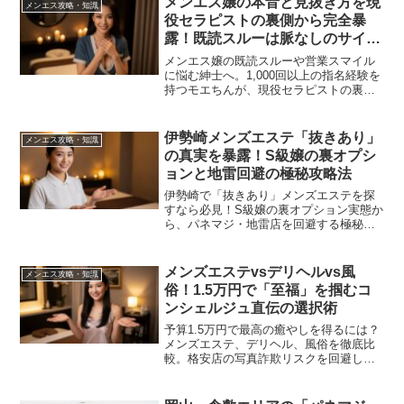
メンエス嬢の本音と見抜き方を現
メンエス攻略・知識
賢く癒やされたい男性必見です。
役セラピストの裏側から完全暴
露！既読スルーは脈なしのサイン
か？
メンエス嬢の既読スルーや営業スマイル
に悩む紳士へ。1,000回以上の指名経験を
持つモエちんが、現役セラピストの裏側
と本音の見抜き方を完全暴露。脈ありサ
インの真実から、関係性を逆転させる心
理術まで、カモを卒業し特別な存在にな
伊勢崎メンズエステ「抜きあり」
メンエス攻略・知識
るための秘策を伝授します。
の真実を暴露！S級嬢の裏オプシ
ョンと地雷回避の極秘攻略法
伊勢崎で「抜きあり」メンズエステを探
すなら必見！S級嬢の裏オプション実態か
ら、パネマジ・地雷店を回避する極秘テ
クニックまで、4年で800万円を投じたプ
ロの散財家が徹底暴露。爆サイの生の声
に基づいた厳選5店の実名公開で、今夜の
メンズエステvsデリヘルvs風
メンエス攻略・知識
失敗をゼロにします。
俗！1.5万円で「至福」を掴むコ
ンシェルジュ直伝の選択術
予算1.5万円で最高の癒やしを得るには？
メンズエステ、デリヘル、風俗を徹底比
較。格安店の写真詐欺リスクを回避し、
メンエスで「当たり嬢」を引き当てるプ
ロの選別術とスマートな交渉術を伝授し
ます。後悔しない夜のための、モエちん