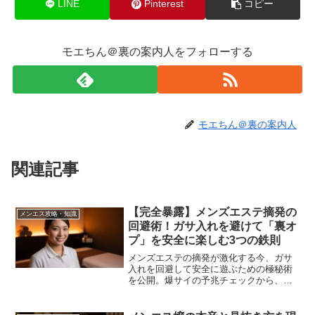
LINE
Pinterest
コピー
モエちん＠裏の案内人をフォローする
モエちん＠裏の案内人
関連記事
【完全暴露】メンズエステ摘発の
メンエス攻略・知識
回避術！ガサ入れを避けて「裏オ
プ」を安全に楽しむ3つの鉄則
メンズエステの摘発が激化する今、ガサ
入れを回避して安全に遊ぶための極秘術
を公開。爆サイの予兆チェックから、警
察が踏み込みにくい店選び、セラピスト
との信頼構築まで、300店舗を回った散財
家が真実を伝授します。リスクを避けて