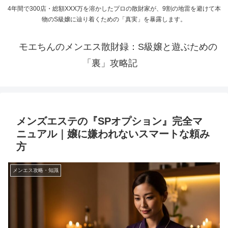
4年間で300店・総額XXX万を溶かしたプロの散財家が、9割の地雷を避けて本
物のS級嬢に辿り着くための「真実」を暴露します。
モエちんのメンエス散財録：S級嬢と遊ぶための
「裏」攻略記
メンズエステの『SPオプション』完全マ
ニュアル｜嬢に嫌われないスマートな頼み
方
メンエス攻略・知識