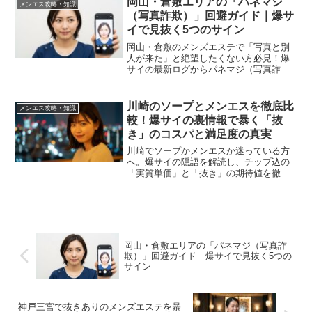
岡山・倉敷エリアの「パネマジ
メンエス攻略・知識
直伝・必読ガイド。
（写真詐欺）」回避ガイド｜爆サ
イで見抜く5つのサイン
岡山・倉敷のメンズエステで「写真と別
人が来た」と絶望したくない方必見！爆
サイの最新ログからパネマジ（写真詐
欺）を確実に見抜く5つのサインを徹底解
説。背景の歪みや隠語の正体など、800万
溶かした散財家が教える「失敗しない店
川崎のソープとメンエスを徹底比
メンエス攻略・知識
選び」の極意。
較！爆サイの裏情報で暴く「抜
き」のコスパと満足度の真実
川崎でソープかメンエスか迷っている方
へ。爆サイの隠語を解読し、チップ込の
「実質単価」と「抜き」の期待値を徹底
比較。パネマジ回避術や裏オプ相場な
ど、現場を知り尽くしたコンシェルジュ
が教える失敗しない店選びの決定版。
岡山・倉敷エリアの「パネマジ（写真詐
欺）」回避ガイド｜爆サイで見抜く5つの
サイン
神戸三宮で抜きありのメンズエステを暴