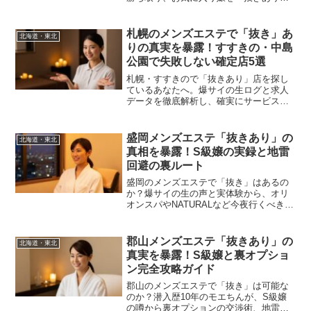
へ育てるための紳士的な交渉術を伝授。
魔法の言葉「次は本指名で来る」の正し
い使い方と、セラピストの心を掴むマナ
札幌のメンズエステで「抜き」あ
北海道・東北
ーを徹底解説します。
りの真実を暴露！すすきの・中島
公園で失敗しない確定店5選
札幌・すすきので「抜きあり」店を探し
ているあなたへ。爆サイの生ログと求人
データを徹底解析し、確実にサービスが
受けられるS級嬢と優良店を実名で公開。
120分指圧のみの「地雷店」を回避し、最
高の賢者タイムを確約する潜入実録ガイ
盛岡メンズエステ「抜きあり」の
北海道・東北
ドです。
真相を暴露！S級嬢の実録と地雷
回避の裏ルート
盛岡のメンズエステで「抜き」はあるの
か？爆サイの生の声と実体験から、オリ
オンスパやNATURALなど今夜行くべきS
級店と、絶対に避けるべき地雷店を実名
で暴露。3万円をドブに捨てないためのチ
ップ相場や交渉術まで、プロの散財家が
郡山メンズエステ「抜きあり」の
北海道・東北
徹底解説します。
真実を暴露！S級嬢と裏オプショ
ン完全攻略ガイド
郡山のメンズエステで「抜き」は可能な
のか？潜入歴10年のモエちんが、S級嬢
の噂から裏オプションの交渉術、地雷店