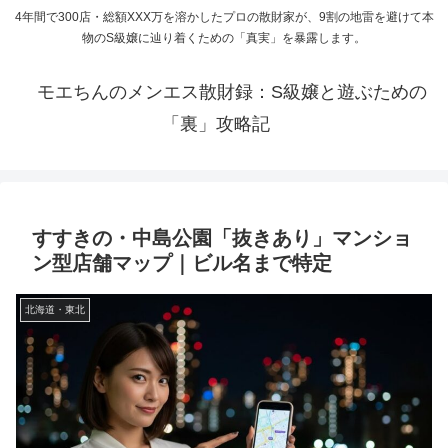
4年間で300店・総額XXX万を溶かしたプロの散財家が、9割の地雷を避けて本
物のS級嬢に辿り着くための「真実」を暴露します。
モエちんのメンエス散財録：S級嬢と遊ぶための
「裏」攻略記
すすきの・中島公園「抜きあり」マンショ
ン型店舗マップ｜ビル名まで特定
北海道・東北