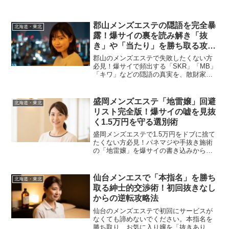
郡山メンズエステの隠語を完全暴
北海道・東北
露！爆サイの裏を読み解き「抜
き」や「当たり」を勝ち取る攻略
術
郡山のメンズエステで失敗したくない方
必見！爆サイで頻出する「SKR」「MB」
「キワ」などの隠語の真実を、散財家モ
エちんが徹底解説。自演投稿の見抜き方
やスマートな交渉術まで、地雷店を回避
して「当たり」を引くための攻略法を凝
盛岡メンズエステ「地雷嬢」回避
北海道・東北
縮して伝えます。
リスト完全版！爆サイの嘘を見抜
く1.5万円を守る選別術
盛岡メンズエステで1.5万円をドブに捨て
たくない方必見！パネマジや手抜き施術
の「地雷嬢」を爆サイの書き込みから
100%見抜く方法を、12年のベテランが徹
底解説。予約時のキラークエスチョンで
失敗を回避しましょう。
仙台メンエスで「本指名」を勝ち
北海道・東北
取る紳士的交渉術！初回抜きなし
からの逆転攻略法
仙台のメンズエステで初回にサービスが
なくても諦めないでください。本指名を
勝ち取り、お気に入り嬢を「抜きあり」