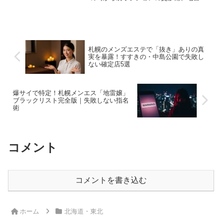
の回避法まで徹底解説。爆サイの口コミ
を分析した最新の優良店リストも公開。
失敗したくないあなたのための完全攻略
ガイドです。
札幌のメンズエステで「抜き」ありの真
実を暴露！すすきの・中島公園で失敗し
ない確定店5選
爆サイで特定！札幌メンエス「地雷嬢」
ブラックリスト完全版｜失敗しない指名
術
コメント
コメントを書き込む
ホーム
北海道・東北