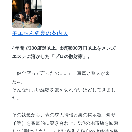
モエちん＠裏の案内人
4年間で300店舗以上、総額800万円以上をメンズ
エステに溶かした
「プロの散財家」
。
「健全店って言ったのに...」「写真と別人が来
た...」
そんな悔しい経験を数え切れないほどしてきまし
た。
その執念から、表の求人情報と裏の掲示板（爆サ
イ等）を徹底的に突き合わせ、9割の地雷店を回避
して1割の「当たり」だけを引く独自の攻略法を確